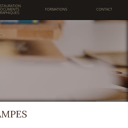
STAURATION
OCUMENTS
FORMATIONS
CONTACT
RAPHIQUES
COURS & STAGES
CAP ARTS DE LA
RELIURE
TAMPES