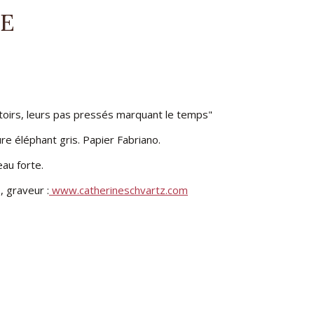
TE
ARGIS
ttoirs, leurs pas pressés marquant le temps"
IER
re éléphant gris. Papier Fabriano.
OUVRIER
au forte.
, graveur :
www.catherineschvartz.com