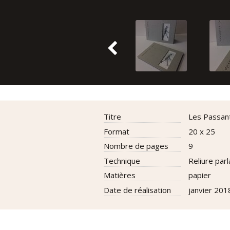
titre
Les Passan
format
20 x 25
nombre de pages
9
technique
Reliure par
matières
papier
date de réalisation
janvier 201