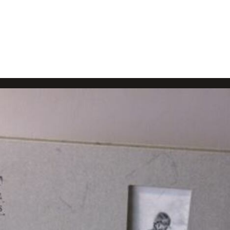
Reliure accordéon pour ces livres d'artistes en tirage limité.
Tirage limité : série rouge
Tirage limité