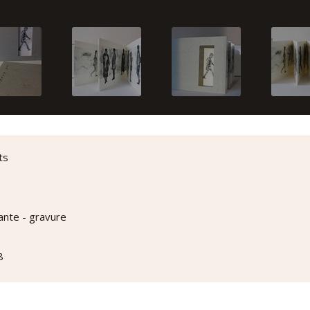
ts
lante - gravure
8