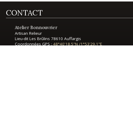
CONTACT
Atelier Bonnouvrier
Artisan Relieur
Lieu-dit Les Brûlins
78610 Auffargis
Coordonnées GPS :
48°40'18.5"N
/
1°53'29.1"E
Téléphone :
06 10 80 84 18
Email :
benedicte@atelier-bonnouvrier.com
SUIVEZ L'ATELIER
Facebook
Instagram
MENTIONS LÉGALES