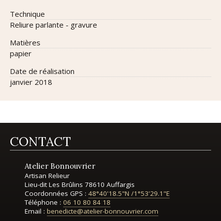
technique
Reliure parlante - gravure
matières
papier
date de réalisation
janvier 2018
CONTACT
Atelier Bonnouvrier
Artisan Relieur
Lieu-dit Les Brûlins
78610 Auffargis
Coordonnées GPS :
48°40'18.5"N
/
1°53'29.1"E
Téléphone :
06 10 80 84 18
Email :
benedicte@atelier-bonnouvrier.com