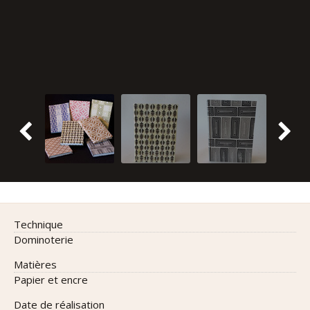
Carnet pochoir noir et vert
Carnet au tampon noir
technique
Dominoterie
matières
Papier et encre
date de réalisation