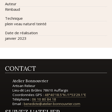
auteur
Rimbaud
technique
plein veau naturel teinté
date de réalisation
janvier 2023
CONTACT
Atelier Bonnouvrier
Artisan Relieur
Lieu-dit Les Brûlins
78610 Auffargis
Coordonnées GPS :
48°40'18.5"N
/
1°53'29.1"E
Téléphone :
06 10 80 84 18
Email :
benedicte@atelier-bonnouvrier.com