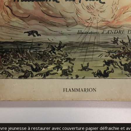
ivre jeunesse à restaurer avec couverture papier défraichie et av
ivre jeunesse à restaurer avec couverture papier défraichie et av
AVANT : Détail du dos papier