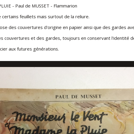
UIE - Paul de MUSSET - Flammarion
ertains feuillets mais surtout de la reliure.
ARGIS
se des couvertures d'origine en papier ainsi que des gardes ave
es couvertures et des gardes, toujours en conservant l'identité d
ier aux futures générations.
ER
OUVRIER
ion complète, premier plat: bradel demi-toile et repose de la co
tion complète, second plat: bradel demi-toile et repose de la cou
 : Détail second plat avec un nouveau dos toilé et la couvrure d'or
AVANT : Gardes nuagées d'origine à restaurer
APRES : Gardes nuagées restaurées