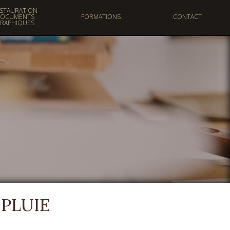
STAURATION
OCUMENTS
FORMATIONS
CONTACT
RAPHIQUES
COURS & STAGES
CAP ARTS DE LA
RELIURE
 PLUIE