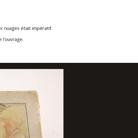
c nuages était impératif.
e l'ouvrage.
uverture d'origine
verture d'origine
igine.