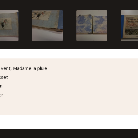
 vent, Madame la pluie
sset
on
er