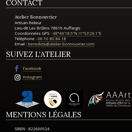
CONTACT
Atelier Bonnouvrier
Artisan Relieur
Lieu-dit Les Brûlins
78610 Auffargis
Coordonnées GPS :
48°40'18.5"N
/
1°53'29.1"E
Téléphone :
06 10 80 84 18
Email :
benedicte@atelier-bonnouvrier.com
SUIVEZ L'ATELIER
Facebook
Instagram
MENTIONS LÉGALES
SIREN : 822600524