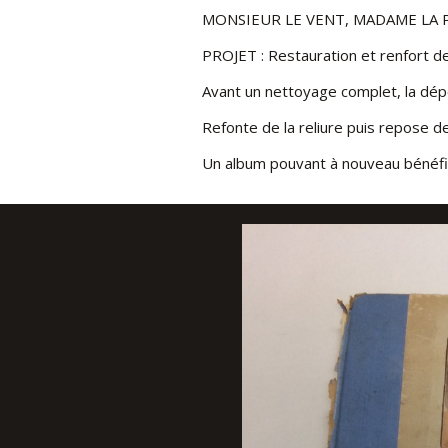
MONSIEUR LE VENT, MADAME LA PL
À
PROJET : Restauration et renfort de c
AUFF
Avant un nettoyage complet, la dépo
-
Refonte de la reliure puis repose d
Un album pouvant à nouveau bénéfic
ATELI
BONN
APRES : Restaurat
APRES : Restaura
APRES